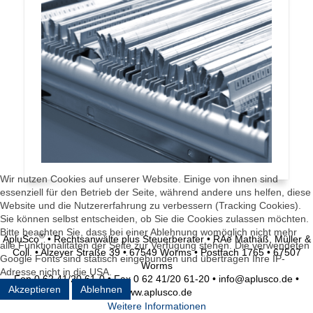
Wir nutzen Cookies auf unserer Website. Einige von ihnen sind
essenziell für den Betrieb der Seite, während andere uns helfen, diese
Website und die Nutzererfahrung zu verbessern (Tracking Cookies).
Sie können selbst entscheiden, ob Sie die Cookies zulassen möchten.
Bitte beachten Sie, dass bei einer Ablehnung womöglich nicht mehr
®
ApluSco
• Rechtsanwälte plus Steuerberater • RAe Mathäß, Müller &
alle Funktionalitäten der Seite zur Verfügung stehen. Die verwendeten
Coll. • Alzeyer Straße 39 • 67549 Worms • Postfach 1765 • 67507
Google Fonts sind statisch eingebunden und übertragen Ihre IP-
Worms
Adresse nicht in die USA.
Fon 0 62 41/20 61-0 • Fax 0 62 41/20 61-20 • info@aplusco.de •
Akzeptieren
Ablehnen
www.aplusco.de
Weitere Informationen